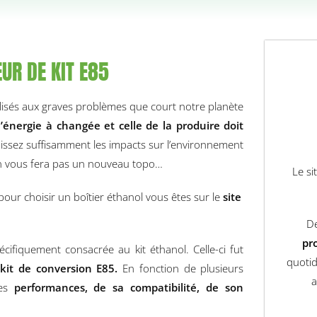
UR DE KIT E85
lisés aux graves problèmes que court notre planète
énergie à changée et celle de la produire doit
sez suffisamment les impacts sur l’environnement
n vous fera pas un nouveau topo…
Le si
ur choisir un boîtier éthanol vous êtes sur le
site
.
D
pr
écifiquement consacrée au kit éthanol. Celle-ci fut
quotid
 kit de conversion E85.
En fonction de plusieurs
a
ses
performances, de sa compatibilité, de son