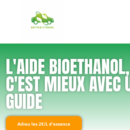
L'AIDE BIOETHANOL,
C'EST MIEUX AVEC 
GUIDE
Adieu les 2€/L d'essence