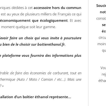
Souci
briques dédiées à cet
accessoire hors du commun
not
l est au yeux de plusieurs milliers de Français
ce qui
consid
en économiquement que écologiquement
. Et avec
se
 du moment quelque soit leur gamme.
éc
circ
evoir faire un choix qui vous invite à poursuivre
moins
bien de le choisir sur boitierethanol.fr.
qu
e plateforme vous fournira des informations plus
Vou
dérable de faire des économies de carburant, tout en
re
e thermique (Auto / Moto / Camion / etc…). Mais une
étha
? »
allation d’un boîtier éthanol représente…