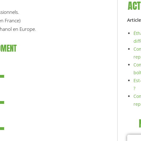
ACT
sionnels.
Articl
en France)
thanol en Europe.
Éth
dif
MOMENT
Com
rep
Com
boî
Est
?
Com
re