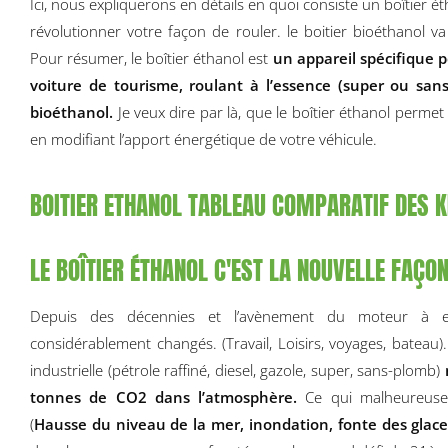
Ici, nous expliquerons en détails en quoi consiste un boîtier é
révolutionner votre façon de rouler. le boitier bioéthanol v
Pour résumer, le boîtier éthanol est
un appareil spécifique
voiture de tourisme, roulant à l’essence (super ou sa
bioéthanol.
Je veux dire par là, que le boîtier éthanol perm
en modifiant l’apport énergétique de votre véhicule.
BOITIER ETHANOL TABLEAU COMPARATIF DES K
LE BOÎTIER ÉTHANOL C'EST LA NOUVELLE FAÇON
Depuis des décennies et l’avènement du moteur à e
considérablement changés. (Travail, Loisirs, voyages, bateau). 
industrielle (pétrole raffiné, diesel, gazole, super, sans-plomb)
tonnes de CO2 dans l’atmosphère.
Ce qui malheureusem
(
Hausse du niveau de la mer, inondation, fonte des glac