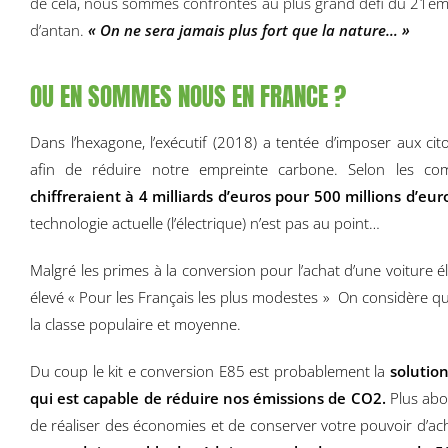
de cela, nous sommes confrontés au plus grand défi du 21ème 
d’antan.
« On ne sera jamais plus fort que la na
ture… »
OU EN SOMMES NOUS EN FRANCE ?
Dans l’hexagone, l’exécutif (2018) a tentée d’imposer aux cit
afin de réduire notre empreinte carbone. Selon les co
chiffreraient à 4 milliards d’euros pour 500 millions d’euro
technologie actuelle (l’électrique) n’est pas au point…
Malgré les primes à la conversion pour l’achat d’une voiture
élevé « Pour les Français les plus modestes » On considère qu
la classe populaire et moyenne.
Du coup le kit e conversion E85 est probablement la
solution
qui est capable de réduire nos émissions de CO2.
Plus abo
de réaliser des économies et de conserver votre pouvoir d’ach