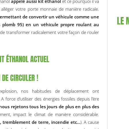
thanol
appelé aussi kit éthanol
et ce pourquoi il va
a alléger votre porte monnaie de manière radicale.
 permettant de convertir un véhicule comme une
LE 
ns plomb 95) en un véhicule propre roulant au
et de transformer radicalement votre façon de rouler
IT ÉTHANOL ACTUEL
 DE CIRCULER !
xplosion, nos habitudes de déplacement ont
A force d’utiliser des énergies fossiles depuis l’ère
nous rejetons tous les jours de plus en plus des
ent, impact le climat de manière considérable.
e, tremblement de terre, incendie etc…
). A cause